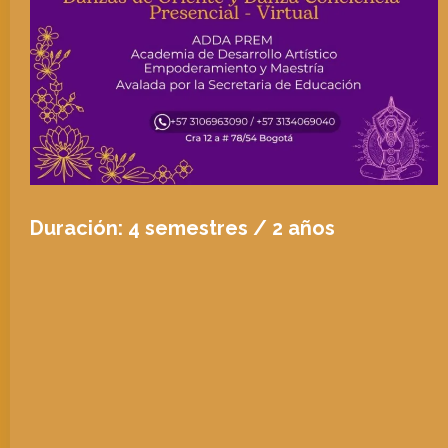
Duración: 4 semestres / 2 años
PENSUM
🧿Programa DANZAS DEL ORIENTE:
Excelencia técnica
Folclore Árabe 1 y 2
Ritmologia aplicada
Historia de la Danza 1 y 2
Vestuario/Joyeria