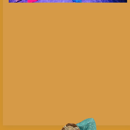
Clases libres
: presencial y on line
✨La danza es Medicina .. Bailar es Sanar, Bailar es
Liberar, Bailar es Celebrar.
La Danza Oriental es terapia en movimiento:
Aprende la excelencia técnica de la danza oriental
* Libera estrés y emociones
* Equilibra los hemisferios del cerebro
* Alinea chakras y centros energéticos
* Desbloquea el cuerpo, la mente y el corazón
* Activa amor propio y empoderamiento
* Expresa sensualidad, feminidad, sabiduría y alegría
No es solo danza… es regreso a ti.